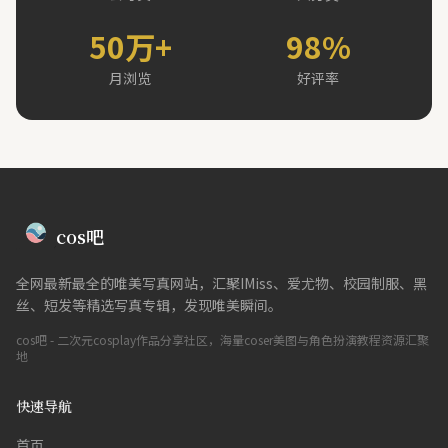
50万+
98%
月浏览
好评率
cos吧
全网最新最全的唯美写真网站，汇聚IMiss、爱尤物、校园制服、黑
丝、短发等精选写真专辑，发现唯美瞬间。
cos吧 - 二次元cosplay作品分享社区，海量coser美图与角色扮演教程资源汇聚
地
快速导航
首页