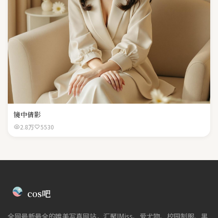
镜中倩影
2.8万
5530
cos吧
全网最新最全的唯美写真网站，汇聚IMiss、爱尤物、校园制服、黑