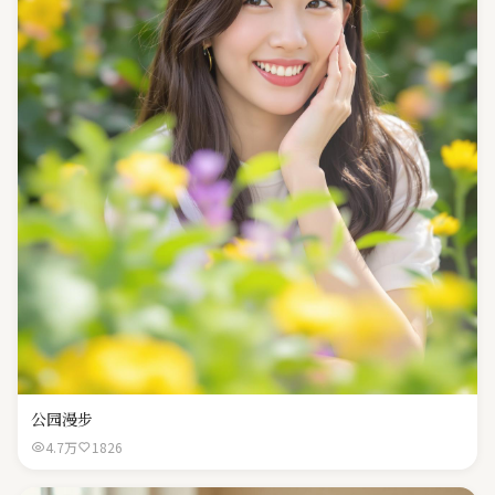
公园漫步
4.7万
1826