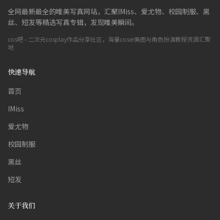
全网最新最全的唯美写真网站，汇聚IMiss、爱尤物、校园制服、黑
丝、短发等精选写真专辑，发现唯美瞬间。
cos吧 - 二次元cosplay作品分享社区，海量coser美图与角色扮演教程资源汇聚
地
快速导航
首页
IMiss
爱尤物
校园制服
黑丝
短发
关于我们