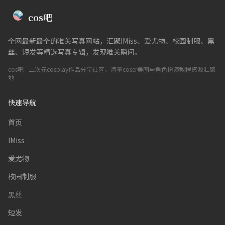
cos吧
全网最新最全的唯美写真网站，汇聚IMiss、爱尤物、校园制服、黑
丝、短发等精选写真专辑，发现唯美瞬间。
cos吧 - 二次元cosplay作品分享社区，海量coser美图与角色扮演教程资源汇聚
地
快速导航
首页
IMiss
爱尤物
校园制服
黑丝
短发