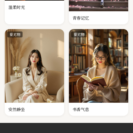
温柔时光
青春记忆
爱尤物
爱尤物
安然静坐
书香气息