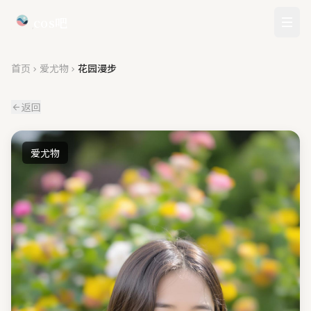
cos吧
首页
爱尤物
花园漫步
返回
爱尤物