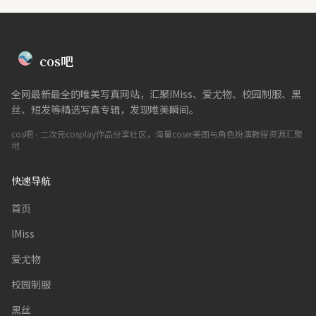
cos吧
全网最新最全的唯美写真网站，汇聚IMiss、爱尤物、校园制服、黑
丝、短发等精选写真专辑，发现唯美瞬间。
cos吧 - 二次元cosplay作品分享社区，海量coser美图与角色扮演教程资源汇聚
地
快速导航
首页
IMiss
爱尤物
校园制服
黑丝