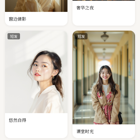
奢华之夜
窗边倩影
短发
短发
悠然自得
课堂时光