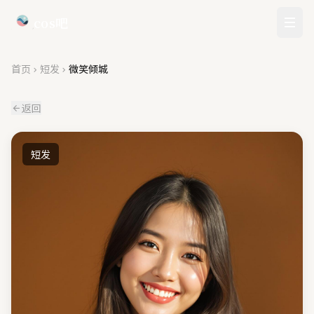
cos吧
首页
短发
微笑倾城
返回
短发