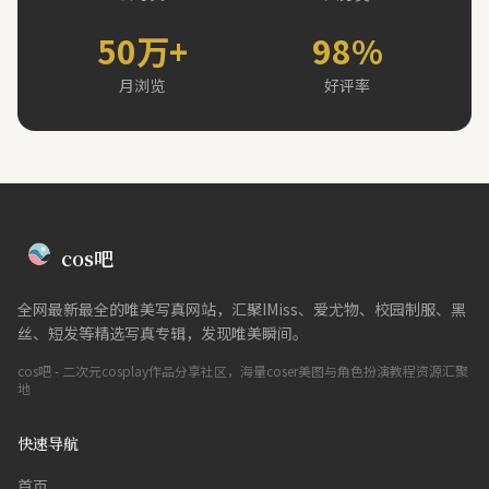
50万+
98%
月浏览
好评率
cos吧
全网最新最全的唯美写真网站，汇聚IMiss、爱尤物、校园制服、黑
丝、短发等精选写真专辑，发现唯美瞬间。
cos吧 - 二次元cosplay作品分享社区，海量coser美图与角色扮演教程资源汇聚
地
快速导航
首页