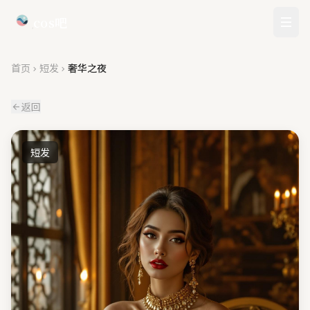
cos吧
首页
短发
奢华之夜
返回
短发