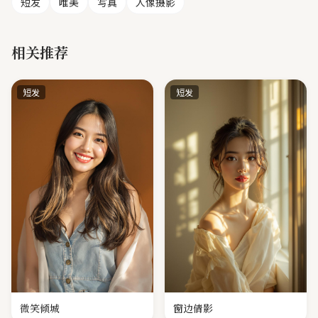
短发
唯美
写真
人像摄影
相关推荐
短发
短发
微笑倾城
窗边倩影