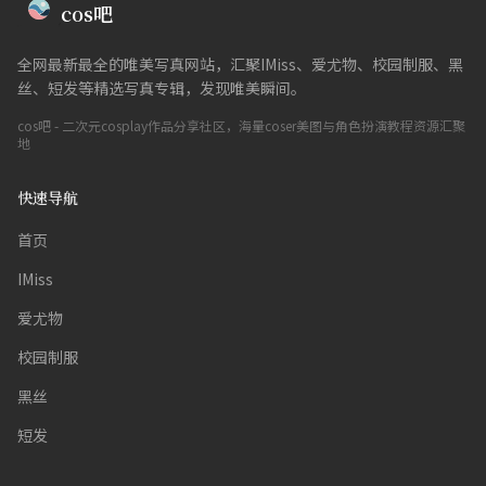
cos吧
全网最新最全的唯美写真网站，汇聚IMiss、爱尤物、校园制服、黑
丝、短发等精选写真专辑，发现唯美瞬间。
cos吧 - 二次元cosplay作品分享社区，海量coser美图与角色扮演教程资源汇聚
地
快速导航
首页
IMiss
爱尤物
校园制服
黑丝
短发