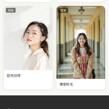
短发
短发
悠然自得
课堂时光