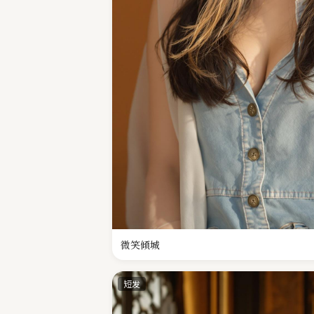
微笑倾城
短发