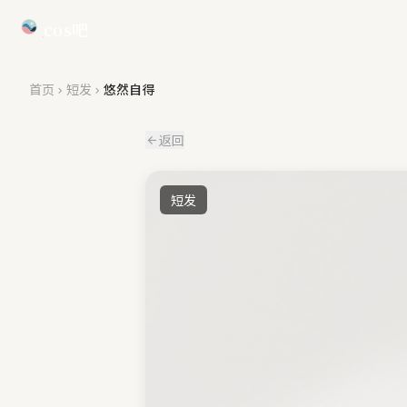
cos吧
首页
短发
悠然自得
返回
短发