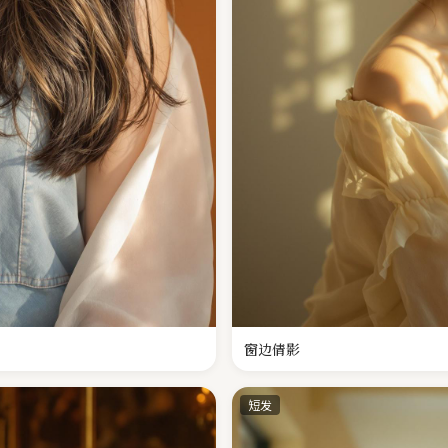
窗边倩影
短发