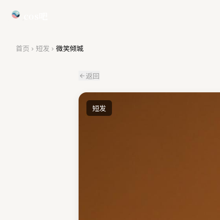
cos吧
首页
短发
微笑倾城
返回
短发