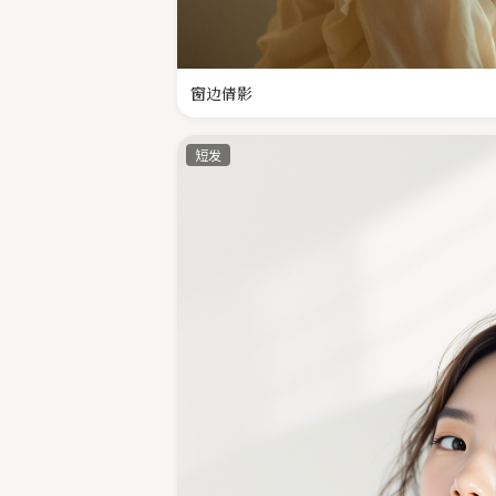
窗边倩影
短发